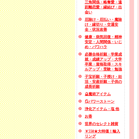
三角関係・略奪愛・遠
距離恋愛・縁結び・出
会い
厄除け・厄払い・魔除
け・縁切り・交通安
全・状況改善
健康・病気回復・精神
安定・人間関係・いじ
め・パワハラ
必勝合格祈願・学業成
就・成績アップ・大学
卒業・資格取得・スキ
ルアップ・受験・勉強
子宝祈願・子授け・妊
活・安産祈願・子供の
成長祈願
🔮魔術アイテム
🪞パワーストーン
浄化アイテム・塩 他
お香
世界のセレクト雑貨
￥550★大特価！輸入
リング