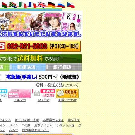
送料・発送方法について
ない商品もございます。）
ト
メルマガ
FAX用紙
お問い合わせ
アイテム
ボージョボー人形
不思議のメダイ
唐辛子ス
ィン
ワイルーロの実
風水アイテム
チベット天珠
ク
ルテ
ハムサ
四つ葉のクローバー