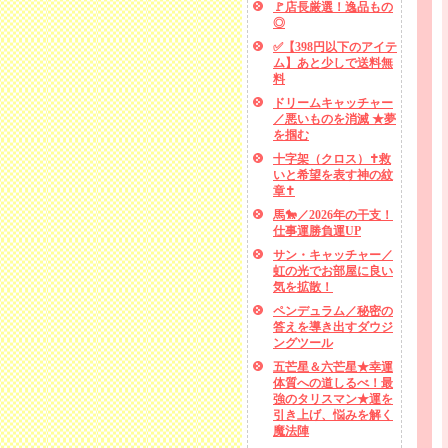
🚩店長厳選！逸品もの
◎
✅【398円以下のアイテ
ム】あと少しで送料無
料
ドリームキャッチャー
／悪いものを消滅 ★夢
を掴む
十字架（クロス）✝救
いと希望を表す神の紋
章✝
馬🐎／2026年の干支！
仕事運勝負運UP
サン・キャッチャー／
虹の光でお部屋に良い
気を拡散！
ペンデュラム／秘密の
答えを導き出すダウジ
ングツール
五芒星＆六芒星★幸運
体質への道しるべ！最
強のタリスマン★運を
引き上げ、悩みを解く
魔法陣