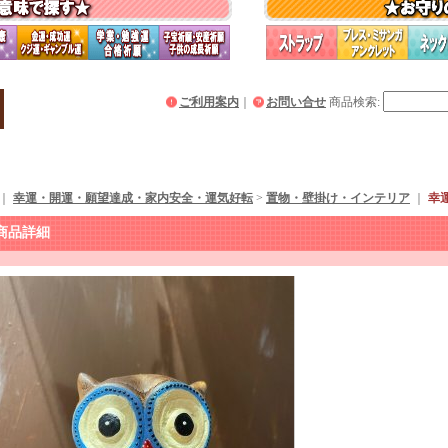
ご利用案内
｜
お問い合せ
商品検索
:
｜
幸運・開運・願望達成・家内安全・運気好転
>
置物・壁掛け・インテリア
｜
幸
商品詳細