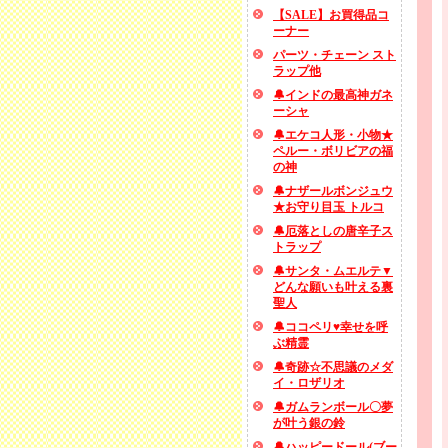
【SALE】お買得品コ
ーナー
パーツ・チェーン スト
ラップ他
🔔インドの最高神ガネ
ーシャ
🔔エケコ人形・小物★
ペルー・ボリビアの福
の神
🔔ナザールボンジュウ
★お守り目玉 トルコ
🔔厄落としの唐辛子ス
トラップ
🔔サンタ・ムエルテ▼
どんな願いも叶える裏
聖人
🔔ココペリ♥幸せを呼
ぶ精霊
🔔奇跡☆不思議のメダ
イ・ロザリオ
🔔ガムランボール〇夢
が叶う銀の鈴
🔔ハッピードール(ブー