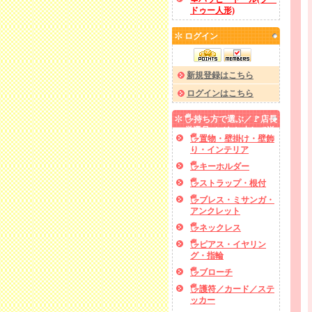
ドゥー人形)
ログイン
新規登録はこちら
ログインはこちら
🖐️持ち方で選ぶ／🚩店長
厳選品／✅あと少しで送
🖐️置物・壁掛け・壁飾
料無料
り・インテリア
🖐️キーホルダー
🖐️ストラップ・根付
🖐️ブレス・ミサンガ・
アンクレット
🖐️ネックレス
🖐️ピアス・イヤリン
グ・指輪
🖐️ブローチ
🖐️護符／カード／ステ
ッカー