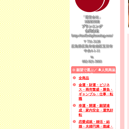
「運営会社」
MEIKOH
プランニング
合同会社
http://meikohplanning.com/
〒731-5128
広島県広島市佐伯区五日市
中央4-1-11
℡
082-921-5603
願望で選ぶ／ 🔔人気商品
／ SALE品
全商品
金運・財運・ビジネ
ス・商売繁盛・勝負・
ギャンブル・仕事・転
職
幸運・開運・願望達
成・家内安全・運気好
転
恋愛成就・婚活・結
婚・夫婦円満・復縁・