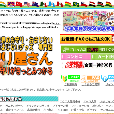
モットーに「お守り屋さん」では、世界中のお守りや
幸せになってもらいたい』という願いを込めて。あな
is motto in mind, the Omamoriyasan sells good luck c
. We want you to be happy. We hope you will find a
（商品サイズによっては小型宅配便が利用出来
ご利用案内
よくあるご質問
ポイン
可能です。商品選びの参考になさってみて下さい。
エケコ人形用小物
エケコ人形
おまじない
ャ
ガムランボール
メキシカンロザリオ
ブドゥー人形
マトリョーシカ
ポクポン
ボンフ
イル
魔術キャンドル
水面絶縁符
月下老人
さるぼぼ
お香・浄化
ビリケン
サンタムエ