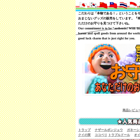
こだわりは「本物である！」ということを
おまじないグッズの販売をしています。『
ただけのお守りを見つけて下さいね。
Our commitment is to be "authentic! With th
harms and spell goods from around the world
good luck charm that is just right for you.
商品レビューを一覧で見ることが
トラップ
ナザールボンジュウ
ガネーシ
クイの実
ココペリ
トラブルドール
オ