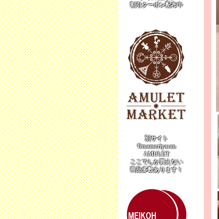
割引クーポン配布中
別サイト
Omamoriyasan
AMULET
ここでしか買えない
商品多数あります！