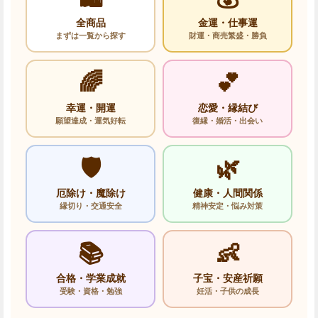
全商品
金運・仕事運
まずは一覧から探す
財運・商売繁盛・勝負
🌈
💕
幸運・開運
恋愛・縁結び
願望達成・運気好転
復縁・婚活・出会い
🛡️
🌿
厄除け・魔除け
健康・人間関係
縁切り・交通安全
精神安定・悩み対策
📚
👶
合格・学業成就
子宝・安産祈願
受験・資格・勉強
妊活・子供の成長