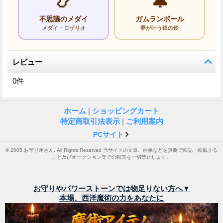
📿
🔔
不思議のメダイ
ガムランボール
メダイ・ロザリオ
夢が叶う銀の鈴
レビュー
0
件
ホーム
|
ショッピングカート
特定商取引法表示
|
ご利用案内
PCサイト
© 2005 お守り屋さん. All Rights Reserved 当サイトの文章、画像などを無断で転記・転載する
こと及びオークション等での転売を一切禁止します。
お守りやパワーストーンでは物足りない方へ▼
本場、西洋魔術の力をあなたに