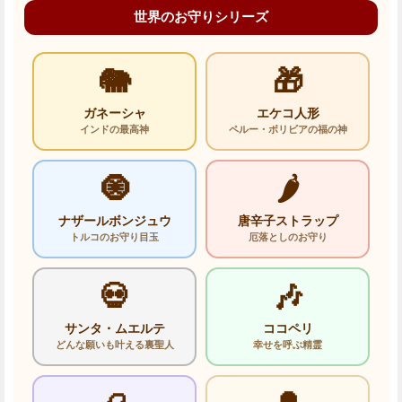
世界のお守りシリーズ
🐘
🎁
ガネーシャ
エケコ人形
インドの最高神
ペルー・ボリビアの福の神
🧿
🌶️
ナザールボンジュウ
唐辛子ストラップ
トルコのお守り目玉
厄落としのお守り
💀
🎶
サンタ・ムエルテ
ココペリ
どんな願いも叶える裏聖人
幸せを呼ぶ精霊