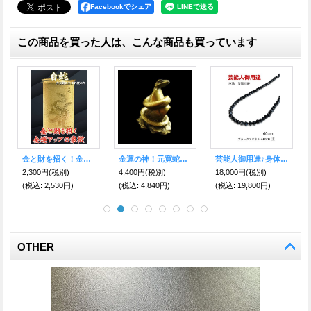
Facebookでシェア
この商品を買った人は、こんな商品も買っています
芸能人御用達♪身体エネルギーを活性化！魔除けにも ブラックスピネル・ブレスレット1mm20cm
財を集めて来て途切れる事なくお金が貯まる！オーロラ龍亀（ロングイ）
金を生み出す「金運石」豊かな金財を引き寄せる！パイライト原石I
4,500円
(税別)
4,000円
(税別)
1,800円
(税別)
(税込
:
4,950円)
(税込
:
4,400円)
(税込
:
1,980円)
OTHER