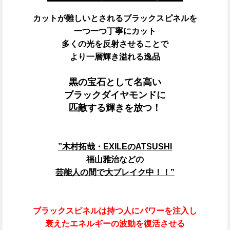
カットが難しいとされる
ブラックスピネルを
一つ一つ丁寧にカット
多くの光を反射させることで
より一層輝き溢れる逸品
黒の宝石として名高い
ブラックダイヤモンドに
匹敵する輝きを放つ！
”木村拓哉・EXILEのATSUSHI
福山雅治などの
芸能人の間で大ブレイク中！！”
ブラックスピネルは持つ人に
パワーを注入し
衰えたエネルギーの波動を復活させる