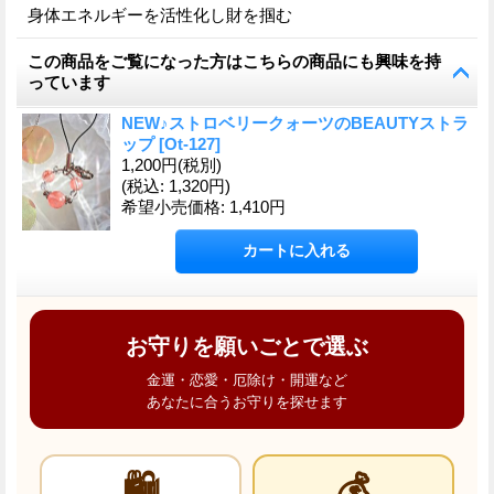
身体エネルギーを活性化し財を掴む
この商品をご覧になった方はこちらの商品にも興味を持
っています
NEW♪ストロベリークォーツのBEAUTYストラ
ップ
[
Ot-127
]
1,200円
(税別)
(税込
:
1,320円)
希望小売価格
:
1,410円
お守りを願いごとで選ぶ
金運・恋愛・厄除け・開運など
あなたに合うお守りを探せます
🛍️
💰