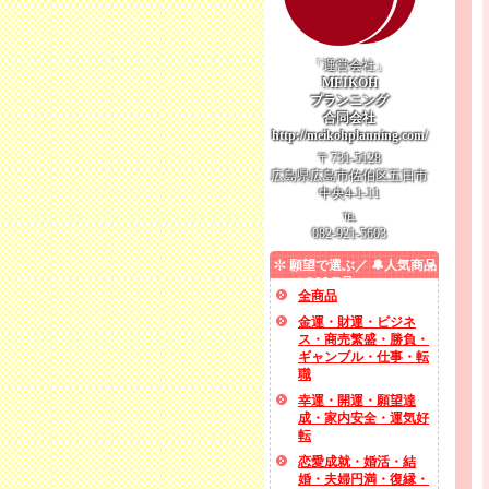
「運営会社」
MEIKOH
プランニング
合同会社
http://meikohplanning.com/
〒731-5128
広島県広島市佐伯区五日市
中央4-1-11
℡
082-921-5603
願望で選ぶ／ 🔔人気商品
／ SALE品
全商品
金運・財運・ビジネ
ス・商売繁盛・勝負・
ギャンブル・仕事・転
職
幸運・開運・願望達
成・家内安全・運気好
転
恋愛成就・婚活・結
婚・夫婦円満・復縁・