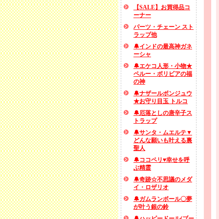
【SALE】お買得品コ
ーナー
パーツ・チェーン スト
ラップ他
🔔インドの最高神ガネ
ーシャ
🔔エケコ人形・小物★
ペルー・ボリビアの福
の神
🔔ナザールボンジュウ
★お守り目玉 トルコ
🔔厄落としの唐辛子ス
トラップ
🔔サンタ・ムエルテ▼
どんな願いも叶える裏
聖人
🔔ココペリ♥幸せを呼
ぶ精霊
🔔奇跡☆不思議のメダ
イ・ロザリオ
🔔ガムランボール〇夢
が叶う銀の鈴
🔔ハッピードール(ブー