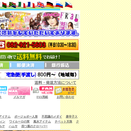
送料・発送方法について
ない商品もございます。）
ト
メルマガ
FAX用紙
お問い合わせ
アイテム
ボージョボー人形
不思議のメダイ
唐辛子ス
ィン
ワイルーロの実
風水アイテム
チベット天珠
ク
ルテ
ハムサ
四つ葉のクローバー