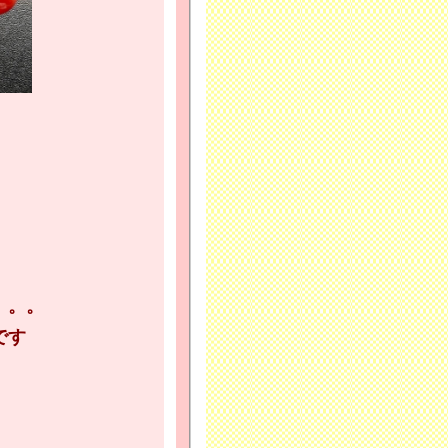
。。。
です