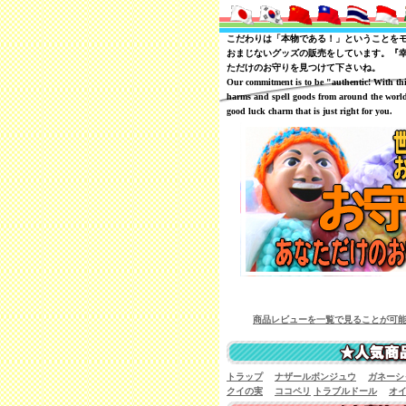
こだわりは「本物である！」ということを
おまじないグッズの販売をしています。『
ただけのお守りを見つけて下さいね。
Our commitment is to be "authentic! With th
harms and spell goods from around the world
good luck charm that is just right for you.
商品レビューを一覧で見ることが可能です
トラップ
ナザールボンジュウ
ガネーシ
クイの実
ココペリ
トラブルドール
オ