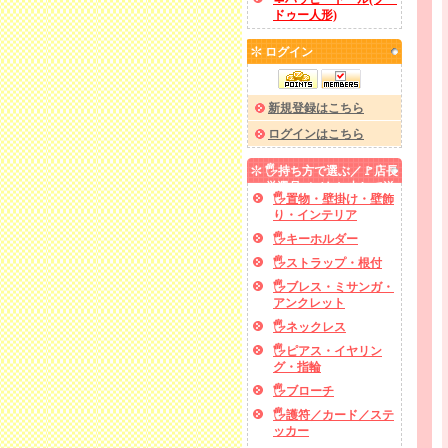
ドゥー人形)
ログイン
新規登録はこちら
ログインはこちら
🖐️持ち方で選ぶ／🚩店長
厳選品／✅あと少しで送
🖐️置物・壁掛け・壁飾
料無料
り・インテリア
🖐️キーホルダー
🖐️ストラップ・根付
🖐️ブレス・ミサンガ・
アンクレット
🖐️ネックレス
🖐️ピアス・イヤリン
グ・指輪
🖐️ブローチ
🖐️護符／カード／ステ
ッカー