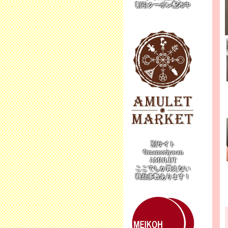
割引クーポン配布中
別サイト
Omamoriyasan
AMULET
ここでしか買えない
商品多数あります！