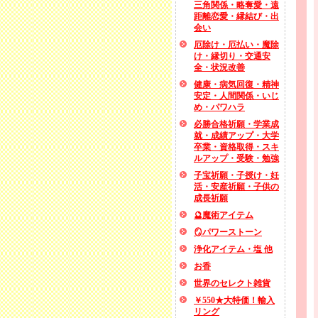
三角関係・略奪愛・遠
距離恋愛・縁結び・出
会い
厄除け・厄払い・魔除
け・縁切り・交通安
全・状況改善
健康・病気回復・精神
安定・人間関係・いじ
め・パワハラ
必勝合格祈願・学業成
就・成績アップ・大学
卒業・資格取得・スキ
ルアップ・受験・勉強
子宝祈願・子授け・妊
活・安産祈願・子供の
成長祈願
🔮魔術アイテム
🪞パワーストーン
浄化アイテム・塩 他
お香
世界のセレクト雑貨
￥550★大特価！輸入
リング