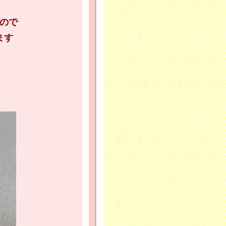
ので
ます