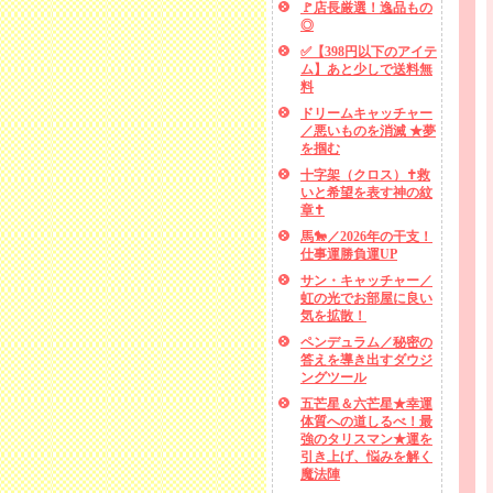
🚩店長厳選！逸品もの
◎
✅【398円以下のアイテ
ム】あと少しで送料無
料
ドリームキャッチャー
／悪いものを消滅 ★夢
を掴む
十字架（クロス）✝救
いと希望を表す神の紋
章✝
馬🐎／2026年の干支！
仕事運勝負運UP
サン・キャッチャー／
虹の光でお部屋に良い
気を拡散！
ペンデュラム／秘密の
答えを導き出すダウジ
ングツール
五芒星＆六芒星★幸運
体質への道しるべ！最
強のタリスマン★運を
引き上げ、悩みを解く
魔法陣