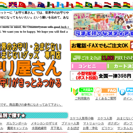
モットーに「お守り屋さん」では、世界中のお守りや
幸せになってもらいたい』という願いを込めて。あな
is motto in mind, the Omamoriyasan sells good luck c
. We want you to be happy. We hope you will find a
（商品サイズによっては小型宅配便が利用出来
ご利用案内
よくあるご質問
ポイン
。商品選びの参考になさってみて下さい。
エケコ人形用小物
エケコ人形
おまじない
ャ
ガムランボール
メキシカンロザリオ
ブドゥー人形
マトリョーシカ
ポクポン
ボンフ
イル
魔術キャンドル
水面絶縁符
月下老人
さるぼぼ
お香・浄化
ビリケン
サンタムエ