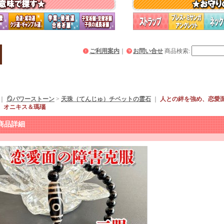
ご利用案内
｜
お問い合せ
商品検索
:
｜
🪞パワーストーン
>
天珠（てんじゅ）チベットの霊石
｜
人との絆を強め、恋愛
 オニキス＆瑪瑙
商品詳細