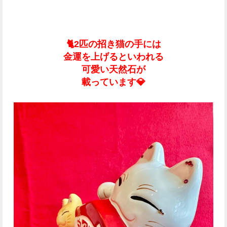
🐈
2匹の招き猫の
手には
金運を上げるといわれる
可愛い天然石が
載っています
💎