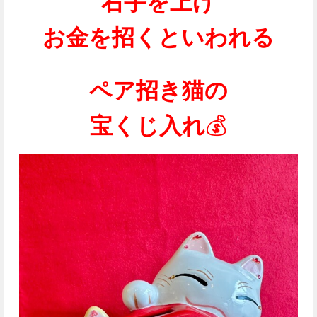
右手を上げ
お金を招くといわれる
ペア招き猫の
宝くじ入れ
💰