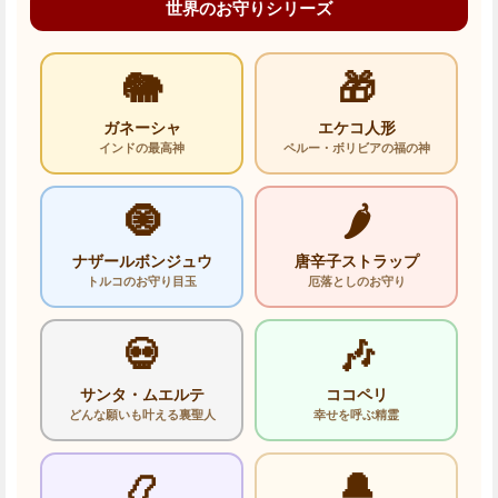
世界のお守りシリーズ
🐘
🎁
ガネーシャ
エケコ人形
インドの最高神
ペルー・ボリビアの福の神
🧿
🌶️
ナザールボンジュウ
唐辛子ストラップ
トルコのお守り目玉
厄落としのお守り
💀
🎶
サンタ・ムエルテ
ココペリ
どんな願いも叶える裏聖人
幸せを呼ぶ精霊
📿
🔔