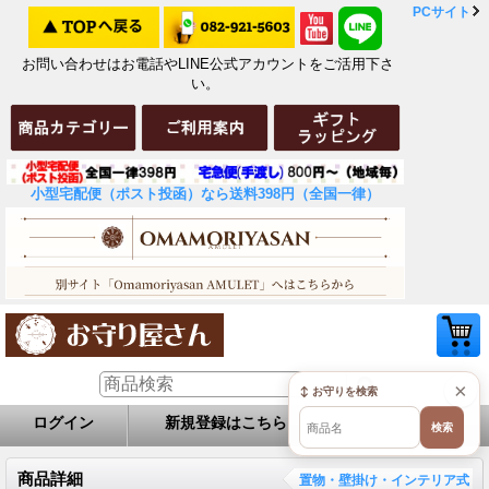
PCサイト
お問い合わせはお電話やLINE公式アカウントをご活用下さ
い。
小型宅配便（ポスト投函）なら送料398円（全国一律）
×
↕ お守りを検索
ログイン
新規登録はこちら
お問い合せ
検索
商品詳細
置物・壁掛け・インテリア式