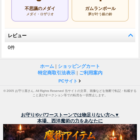
不思議のメダイ
ガムランボール
メダイ・ロザリオ
夢が叶う銀の鈴
レビュー
0
件
ホーム
|
ショッピングカート
特定商取引法表示
|
ご利用案内
PCサイト
© 2005 お守り屋さん. All Rights Reserved 当サイトの文章、画像などを無断で転記・転載する
こと及びオークション等での転売を一切禁止します。
お守りやパワーストーンでは物足りない方へ▼
本場、西洋魔術の力をあなたに