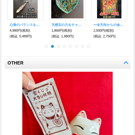
天然石の力をチャージ！ハート型トレー♡アマゾナイト
万能お香台 天然石さざれサービス付き
強力に浄化！きらきら★ヒマラヤン水晶さざれ石 ポーチ付き
1,800円
(税別)
2,480円
(税別)
1,580円
(税別)
(税込
:
1,980円)
(税込
:
2,728円)
(税込
:
1,738円)
OTHER