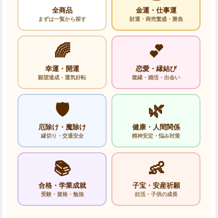
全商品
金運・仕事運
まずは一覧から探す
財運・商売繁盛・勝負
🌈
💕
幸運・開運
恋愛・縁結び
願望達成・運気好転
復縁・婚活・出会い
🛡️
🌿
厄除け・魔除け
健康・人間関係
縁切り・交通安全
精神安定・悩み対策
📚
👶
合格・学業成就
子宝・安産祈願
受験・資格・勉強
妊活・子供の成長