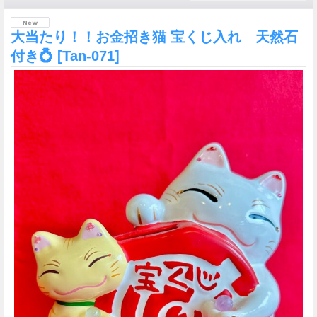
大当たり！！お金招き猫 宝くじ入れ 天然石
付き💍
[Tan-071]