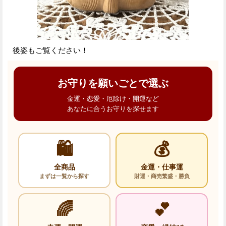
後姿もご覧ください！
お守りを願いごとで選ぶ
金運・恋愛・厄除け・開運など
あなたに合うお守りを探せます
🛍️
💰
全商品
金運・仕事運
まずは一覧から探す
財運・商売繁盛・勝負
🌈
💕