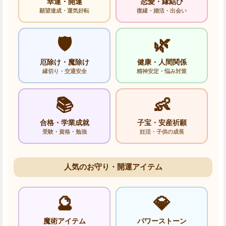
幸運・開運
恋愛・縁結び
願望達成・運気好転
復縁・婚活・出会い
🛡️
🌿
厄除け・魔除け
健康・人間関係
縁切り・交通安全
精神安定・悩み対策
📚
👶
合格・学業成就
子宝・安産祈願
受験・資格・勉強
妊活・子供の成長
人気のお守り・開運アイテム
🔮
💎
魔術アイテム
パワーストーン