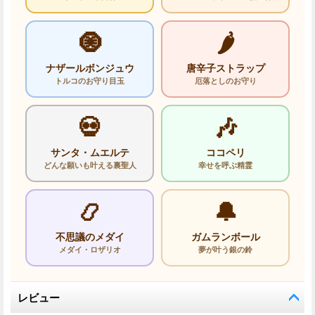
🧿
🌶️
ナザールボンジュウ
唐辛子ストラップ
トルコのお守り目玉
厄落としのお守り
💀
🎶
サンタ・ムエルテ
ココペリ
どんな願いも叶える裏聖人
幸せを呼ぶ精霊
📿
🔔
不思議のメダイ
ガムランボール
メダイ・ロザリオ
夢が叶う銀の鈴
レビュー