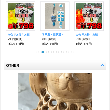
かなりお得！お願い赤ちゃんセットY 赤ちゃんベビーベッド&出産証明書【エケコ人形用・小物のみの価格】
学業運・仕事運・合格♪ 縁招き猫ストラップ
かなりお得！お願い赤ちゃんセットO 赤ちゃんベビーベッド&出産証明書【エケコ人形用・小物のみの価格】
798円
(税別)
498円
(税別)
798円
(税別)
(税込
:
878円)
(税込
:
548円)
(税込
:
878円)
OTHER