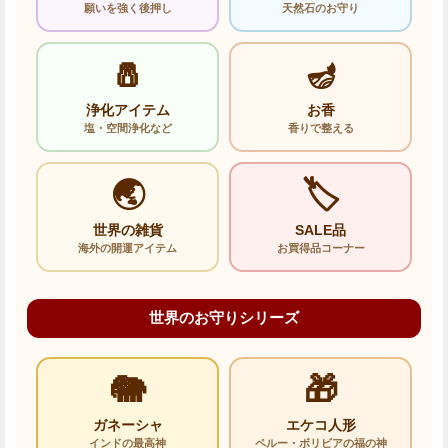
願いを強く後押し
天然石のお守り
🧂
🪔
浄化アイテム
お香
塩・空間浄化など
香りで整える
🌏
🏷️
世界の雑貨
SALE品
海外の開運アイテム
お買得品コーナー
世界のお守りシリーズ
🐘
🎁
ガネーシャ
エケコ人形
インドの最高神
ペルー・ボリビアの福の神