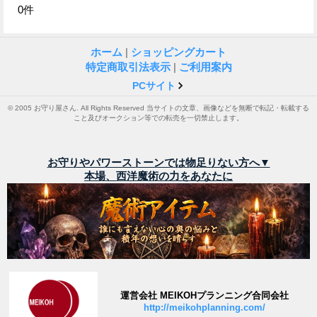
0
件
ホーム
|
ショッピングカート
特定商取引法表示
|
ご利用案内
PCサイト
© 2005 お守り屋さん. All Rights Reserved 当サイトの文章、画像などを無断で転記・転載する
こと及びオークション等での転売を一切禁止します。
お守りやパワーストーンでは物足りない方へ▼
本場、西洋魔術の力をあなたに
運営会社 MEIKOHプランニング合同会社
http://meikohplanning.com/