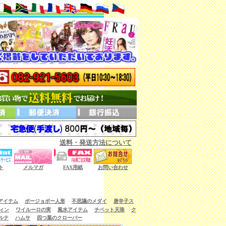
送料・発送方法について
ない商品もございます。）
ト
メルマガ
FAX用紙
お問い合わせ
アイテム
ボージョボー人形
不思議のメダイ
唐辛子ス
ィン
ワイルーロの実
風水アイテム
チベット天珠
ク
ルテ
ハムサ
四つ葉のクローバー