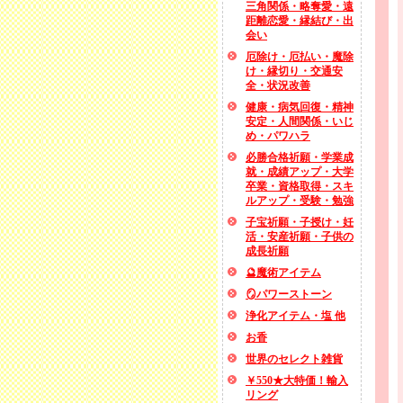
三角関係・略奪愛・遠
距離恋愛・縁結び・出
会い
厄除け・厄払い・魔除
け・縁切り・交通安
全・状況改善
健康・病気回復・精神
安定・人間関係・いじ
め・パワハラ
必勝合格祈願・学業成
就・成績アップ・大学
卒業・資格取得・スキ
ルアップ・受験・勉強
子宝祈願・子授け・妊
活・安産祈願・子供の
成長祈願
🔮魔術アイテム
🪞パワーストーン
浄化アイテム・塩 他
お香
世界のセレクト雑貨
￥550★大特価！輸入
リング