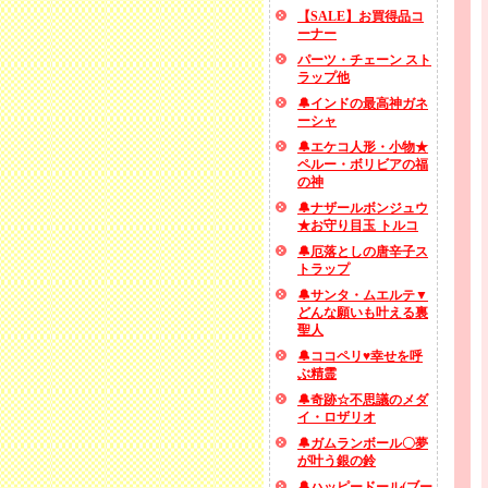
【SALE】お買得品コ
ーナー
パーツ・チェーン スト
ラップ他
🔔インドの最高神ガネ
ーシャ
🔔エケコ人形・小物★
ペルー・ボリビアの福
の神
🔔ナザールボンジュウ
★お守り目玉 トルコ
🔔厄落としの唐辛子ス
トラップ
🔔サンタ・ムエルテ▼
どんな願いも叶える裏
聖人
🔔ココペリ♥幸せを呼
ぶ精霊
🔔奇跡☆不思議のメダ
イ・ロザリオ
🔔ガムランボール〇夢
が叶う銀の鈴
🔔ハッピードール(ブー