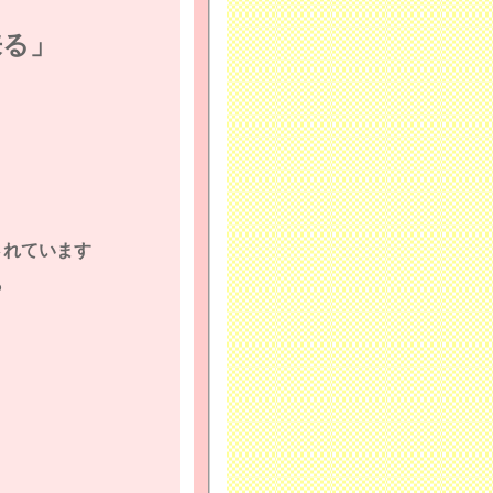
来る」
されています
ら