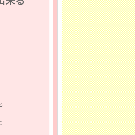
出来る
化
に