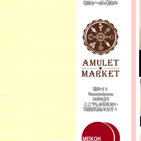
割引クーポン配布中
別サイト
Omamoriyasan
AMULET
ここでしか買えない
商品多数あります！