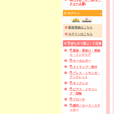
ドゥー人形)
ログイン
新規登録はこちら
ログインはこちら
🖐️持ち方で選ぶ／🚩店長
厳選品／✅あと少しで送
🖐️置物・壁掛け・壁飾
料無料
り・インテリア
🖐️キーホルダー
🖐️ストラップ・根付
🖐️ブレス・ミサンガ・
アンクレット
🖐️ネックレス
🖐️ピアス・イヤリン
グ・指輪
🖐️ブローチ
🖐️護符／カード／ステ
ッカー