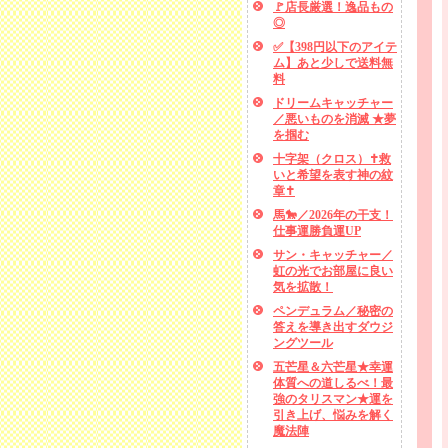
🚩店長厳選！逸品もの
◎
✅【398円以下のアイテ
ム】あと少しで送料無
料
ドリームキャッチャー
／悪いものを消滅 ★夢
を掴む
十字架（クロス）✝救
いと希望を表す神の紋
章✝
馬🐎／2026年の干支！
仕事運勝負運UP
サン・キャッチャー／
虹の光でお部屋に良い
気を拡散！
ペンデュラム／秘密の
答えを導き出すダウジ
ングツール
五芒星＆六芒星★幸運
体質への道しるべ！最
強のタリスマン★運を
引き上げ、悩みを解く
魔法陣