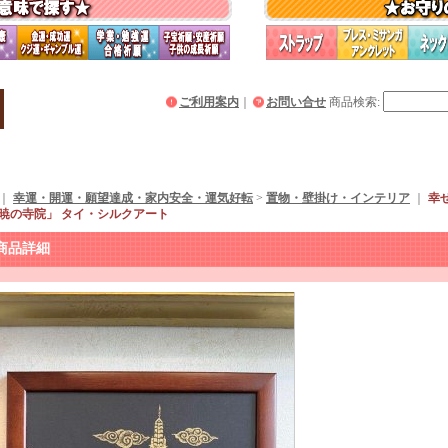
ご利用案内
｜
お問い合せ
商品検索
:
｜
幸運・開運・願望達成・家内安全・運気好転
>
置物・壁掛け・インテリア
｜
幸
「暁の寺院」 タイ・シルクアート
商品詳細