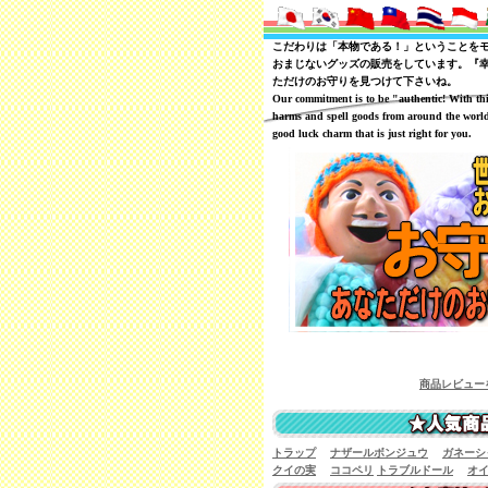
こだわりは「本物である！」ということを
おまじないグッズの販売をしています。『
ただけのお守りを見つけて下さいね。
Our commitment is to be "authentic! With th
harms and spell goods from around the world
good luck charm that is just right for you.
商品レビューを一覧で見ることが
トラップ
ナザールボンジュウ
ガネーシ
クイの実
ココペリ
トラブルドール
オ