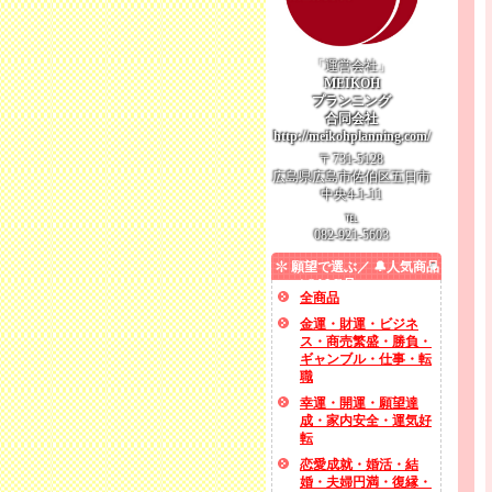
「運営会社」
MEIKOH
プランニング
合同会社
http://meikohplanning.com/
〒731-5128
広島県広島市佐伯区五日市
中央4-1-11
℡
082-921-5603
願望で選ぶ／ 🔔人気商品
／ SALE品
全商品
金運・財運・ビジネ
ス・商売繁盛・勝負・
ギャンブル・仕事・転
職
幸運・開運・願望達
成・家内安全・運気好
転
恋愛成就・婚活・結
婚・夫婦円満・復縁・