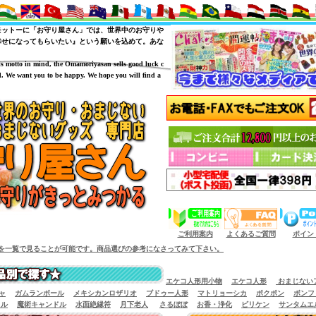
モットーに「お守り屋さん」では、世界中のお守りや
幸せになってもらいたい』という願いを込めて。あな
is motto in mind, the Omamoriyasan sells good luck c
. We want you to be happy. We hope you will find a
（商品サイズによっては小型宅配便が利用出来
ご利用案内
よくあるご質問
ポイン
可能です。商品選びの参考になさってみて下さい。
エケコ人形用小物
エケコ人形
おまじない
ャ
ガムランボール
メキシカンロザリオ
ブドゥー人形
マトリョーシカ
ポクポン
ボンフ
イル
魔術キャンドル
水面絶縁符
月下老人
さるぼぼ
お香・浄化
ビリケン
サンタムエ