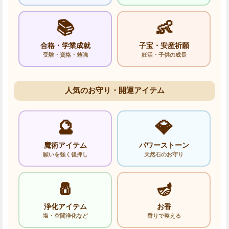
📚
👶
合格・学業成就
子宝・安産祈願
受験・資格・勉強
妊活・子供の成長
人気のお守り・開運アイテム
🔮
💎
魔術アイテム
パワーストーン
願いを強く後押し
天然石のお守り
🧂
🪔
浄化アイテム
お香
塩・空間浄化など
香りで整える