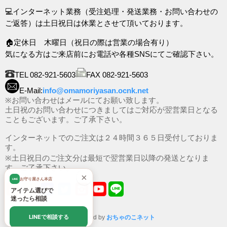
💻インターネット業務（受注処理・発送業務・お問い合わせの
ご返答）は土日祝日は休業とさせて頂いております。
🏠定休日 木曜日（祝日の際は営業の場合有り）
気になる方はご来店前にお電話や各種SNSにてご確認下さい。
TEL 082-921-5603
FAX 082-921-5603
E-Mail:
info@omamoriyasan.ocnk.net
※お問い合わせはメールにてお願い致します。
土日祝のお問い合わせにつきましてはご対応が翌営業日となる
こともございます。ご了承下さい。
インターネットでのご注文は２４時間３６５日受付しておりま
す。
※土日祝日のご注文分は最短で翌営業日以降の発送となりま
す。ご了承下さい。
×
お守り屋さん本店
LINE
アイテム選びで
迷ったら相談
LINEで相談する
Powered by
おちゃのこネット