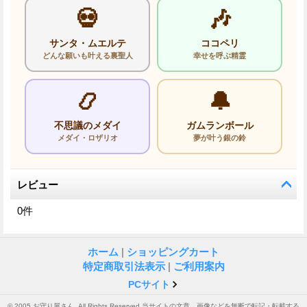
💀
🎶
サンタ・ムエルテ
ココペリ
どんな願いも叶える裏聖人
幸せを呼ぶ精霊
📿
🔔
不思議のメダイ
ガムランボール
メダイ・ロザリオ
夢が叶う銀の鈴
レビュー
0
件
ホーム
|
ショッピングカート
特定商取引法表示
|
ご利用案内
PCサイト
© 2005 お守り屋さん. All Rights Reserved 当サイトの文章、画像などを無断で転記・転載する