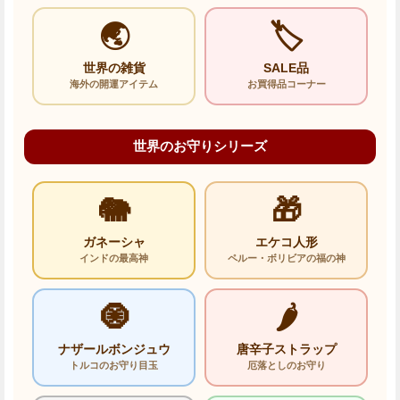
🌏
🏷️
世界の雑貨
SALE品
海外の開運アイテム
お買得品コーナー
世界のお守りシリーズ
🐘
🎁
ガネーシャ
エケコ人形
インドの最高神
ペルー・ボリビアの福の神
🧿
🌶️
ナザールボンジュウ
唐辛子ストラップ
トルコのお守り目玉
厄落としのお守り