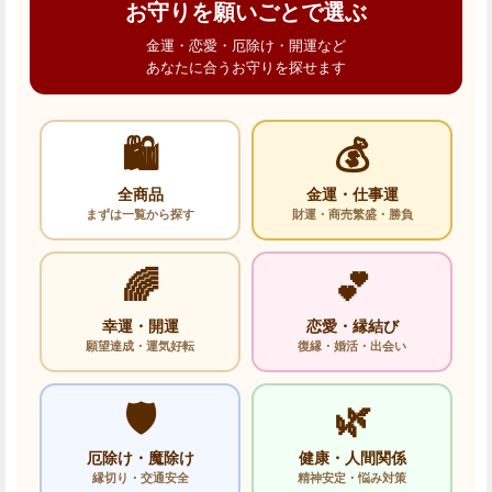
お守りを願いごとで選ぶ
金運・恋愛・厄除け・開運など
あなたに合うお守りを探せます
🛍️
💰
全商品
金運・仕事運
まずは一覧から探す
財運・商売繁盛・勝負
🌈
💕
幸運・開運
恋愛・縁結び
願望達成・運気好転
復縁・婚活・出会い
🛡️
🌿
厄除け・魔除け
健康・人間関係
縁切り・交通安全
精神安定・悩み対策