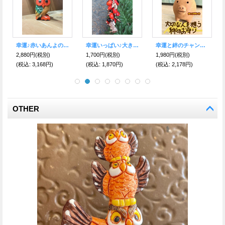
先を見通し厄を祓う★ナザールボンジュウ★ふくろうレザーキーリング ブルー
幸運こいこい♪木彫り黒フクロウEXサイズ
【限定セール品】福が来ますように！風水切り絵 【無形文化財】 〜金魚〜
3,200円
(税別)
4,400円
(税別)
4,980円
(税別)
(税込
:
3,520円)
(税込
:
4,840円)
(税込
:
5,478円)
OTHER