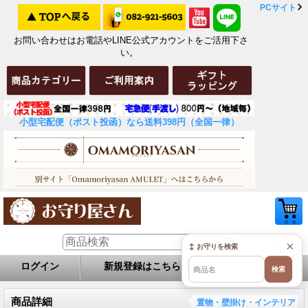
PCサイト
お問い合わせはお電話やLINE公式アカウントをご活用下さ
い。
小型宅配便（ポスト投函）なら送料398円（全国一律）
×
↕ お守りを検索
ログイン
新規登録はこちら
お問い合せ
検索
商品詳細
置物・壁掛け・インテリア