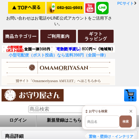
PCサイト
お問い合わせはお電話やLINE公式アカウントをご活用下さ
い。
小型宅配便（ポスト投函）なら送料398円（全国一律）
×
↕ お守りを検索
ログイン
新規登録はこちら
お問い合せ
検索
商品詳細
置物・壁掛け・インテリア