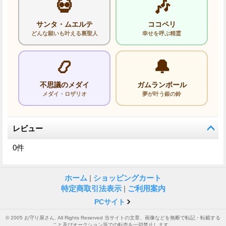
💀
🎶
サンタ・ムエルテ
ココペリ
どんな願いも叶える裏聖人
幸せを呼ぶ精霊
📿
🔔
不思議のメダイ
ガムランボール
メダイ・ロザリオ
夢が叶う銀の鈴
レビュー
0
件
ホーム
|
ショッピングカート
特定商取引法表示
|
ご利用案内
PCサイト
© 2005 お守り屋さん. All Rights Reserved 当サイトの文章、画像などを無断で転記・転載する
こと及びオークション等での転売を一切禁止します。