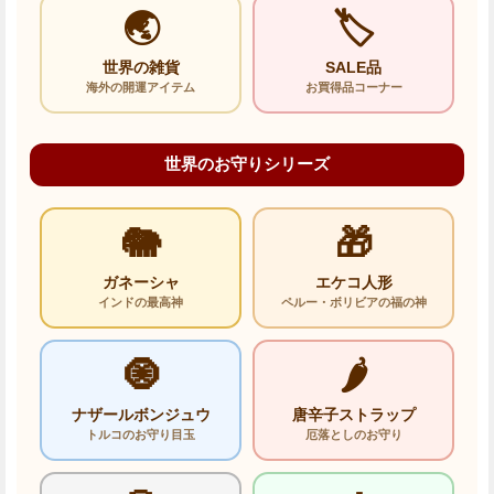
🌏
🏷️
世界の雑貨
SALE品
海外の開運アイテム
お買得品コーナー
世界のお守りシリーズ
🐘
🎁
ガネーシャ
エケコ人形
インドの最高神
ペルー・ボリビアの福の神
🧿
🌶️
ナザールボンジュウ
唐辛子ストラップ
トルコのお守り目玉
厄落としのお守り