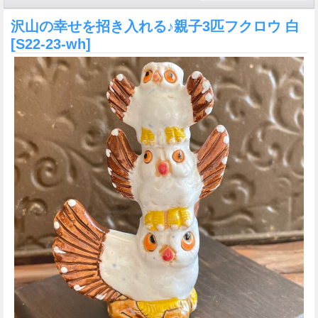
沢山の幸せを招き入れる♪親子3匹フクロウ 白
[S22-23-wh]