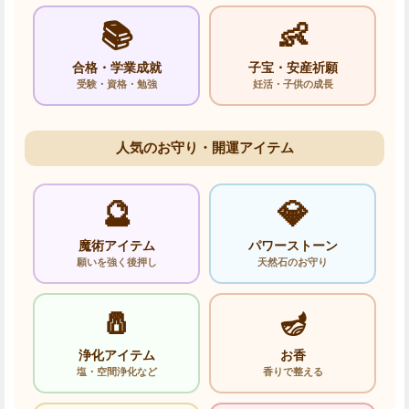
📚
👶
合格・学業成就
子宝・安産祈願
受験・資格・勉強
妊活・子供の成長
人気のお守り・開運アイテム
🔮
💎
魔術アイテム
パワーストーン
願いを強く後押し
天然石のお守り
🧂
🪔
浄化アイテム
お香
塩・空間浄化など
香りで整える