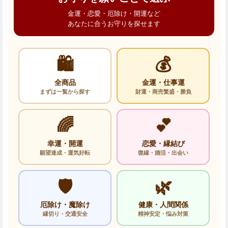
金運・恋愛・厄除け・開運など
あなたに合うお守りを探せます
🛍️
💰
全商品
金運・仕事運
まずは一覧から探す
財運・商売繁盛・勝負
🌈
💕
幸運・開運
恋愛・縁結び
願望達成・運気好転
復縁・婚活・出会い
🛡️
🌿
厄除け・魔除け
健康・人間関係
縁切り・交通安全
精神安定・悩み対策