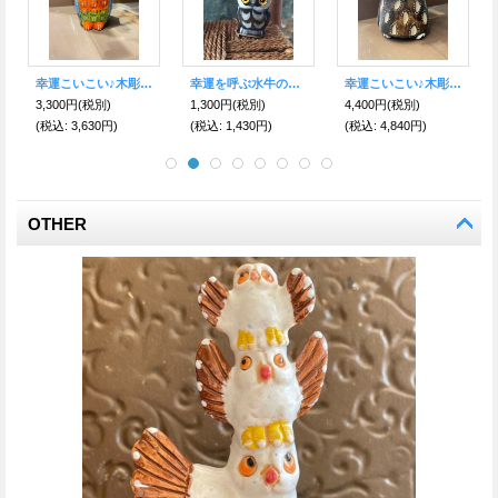
先を見通し厄を祓う★ナザールボンジュウ★ふくろうレザーキーリング ブルー
葡萄／英国より 幸運のシルバーチャーム
幸運たっぷりと♪大粒ワイルーロ☆キーホルダー ハンド イルカ＆フクロウ・ハート
3,200円
(税別)
2,300円
(税別)
1,980円
(税別)
(税込
:
3,520円)
(税込
:
2,530円)
(税込
:
2,178円)
OTHER